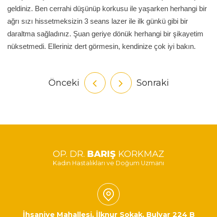
geldiniz. Ben cerrahi düşünüp korkusu ile yaşarken herhangi bir
ağrı sızı hissetmeksizin 3 seans lazer ile ilk günkü gibi bir
daraltma sağladınız. Şuan geriye dönük herhangi bir şikayetim
nüksetmedi. Elleriniz dert görmesin, kendinize çok iyi bakın.
Önceki
Sonraki
OP. DR.
BARIŞ
KORKMAZ
Kadın Hastalıkları ve Doğum Uzmanı
İhsaniye Mahallesi, İlknur Sokak, Bulvar 224 B