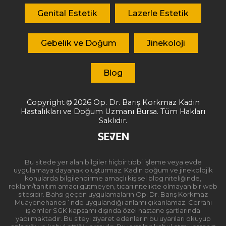
Genital Estetik
Lazerle Estetik
Gebelik ve Doğum
Jinekoloji
Blog
Copyright
2026
Op. Dr. Barış Korkmaz
Kadın
Hastalıkları ve Doğum Uzmanı Bursa. Tüm Hakları
Saklıdır.
Bu sitede yer alan bilgiler hiçbir tıbbi işleme veya evde
uygulamaya dayanak oluşturmaz. Kadın doğum ve jinekolojik
konularda bilgilendirme amaçlı kişisel blog niteliğinde,
reklam/tanıtım amacı gütmeyen, ticari nitelikte olmayan bir web
sitesidir. Bahsi geçen uygulamaların Op. Dr. Barış Korkmaz
Muayenehanesi`nde uygulandığı anlamı çıkarılamaz. Cerrahi
işlemler SGK kapsamı dışında özel hastane şartlarında
yapılmaktadır. Bu siteyi ziyaret edenlerin bu uyarıları okuyup