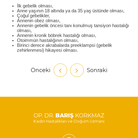
İlk gebelik olması,
Anne yaşının 18 altında ya da 35 yaş üstünde olması,
Çoğul gebelikler,
Annenin obez olması,
Annenin gebelik öncesi tanı konulmuş tansiyon hastalığı
olması,
Annenin kronik böbrek hastalığı olması,
Otoimmün hastalığının olması,
Birinci derece akrabalarda preeklampsi (gebelik
zehirlenmesi) hikayesi olması.
Önceki
Sonraki
OP. DR.
BARIŞ
KORKMAZ
Kadın Hastalıkları ve Doğum Uzmanı