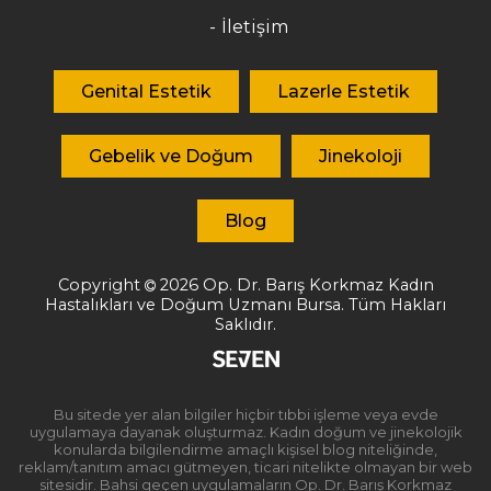
İletişim
Genital Estetik
Lazerle Estetik
Gebelik ve Doğum
Jinekoloji
Blog
Copyright
2026
Op. Dr. Barış Korkmaz
Kadın
Hastalıkları ve Doğum Uzmanı Bursa. Tüm Hakları
Saklıdır.
Bu sitede yer alan bilgiler hiçbir tıbbi işleme veya evde
uygulamaya dayanak oluşturmaz. Kadın doğum ve jinekolojik
konularda bilgilendirme amaçlı kişisel blog niteliğinde,
reklam/tanıtım amacı gütmeyen, ticari nitelikte olmayan bir web
sitesidir. Bahsi geçen uygulamaların Op. Dr. Barış Korkmaz