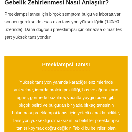
Gebelik Zehirlenmesi Nasıl Anlaşılır?
Preeklampsi tanısı için birçok semptom bulgu ve laboratuvar
sonucu gerekse de esas olan tansiyon yüksekliğidir (140/90
üzerinde). Daha doğrusu preeklampsi için olmazsa olmaz tek
şart yüksek tansiyondur.
Preeklampsi Tanısı
Yüksek tansiyon yanında karaciğer enzimlerinde
yükselme, idrarda protein pozitifliği, baş ve ağrısı karın
ağrısı, görmede bozulma, vücutta yaygın ödem gibi
birçok belirti ve bulgudan bir yada birkaç tanesinin
bulunması preeklampsi tanısı için yeterli olmakla birlikte,
tansiyon yüksekliği olmaksızın bu belirtiler preeklampsi
tanısı koymak doğru değildir. Tabiki bu belirtileri olan