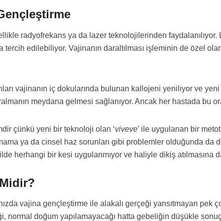
 Gençleştirme
likle radyofrekans ya da lazer teknolojilerinden faydalanılıyor. L
 tercih edilebiliyor. Vajinanın daraltılması işleminin de özel ola
nları vajinanın iç dokularında bulunan kallojeni yeniliyor ve ye
aralmanın meydana gelmesi sağlanıyor. Ancak her hastada bu ora
ir çünkü yeni bir teknoloji olan ‘
viveve
’ ile uygulanan bir metot
ama ya da cinsel haz sorunları gibi problemler olduğunda da de
cilde herhangi bir kesi uygulanmıyor ve haliyle dikiş atılmasına
 Midir?
ğınızda vajina gençleştirme ile alakalı gerçeği yansıtmayan pek çok
ği, normal doğum yapılamayacağı hatta gebeliğin düşükle sonuç