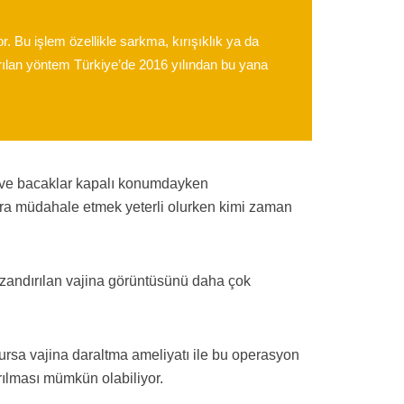
r. Bu işlem özellikle sarkma, kırışıklık ya da
ırılan yöntem Türkiye’de 2016 yılından bu yana
ı ve bacaklar kapalı konumdayken
a müdahale etmek yeterli olurken kimi zaman
azandırılan vajina görüntüsünü daha çok
lursa vajina daraltma ameliyatı ile bu operasyon
ırılması mümkün olabiliyor.