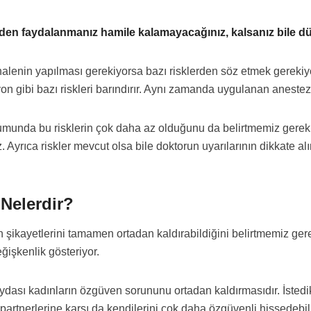
lemden faydalanmanız hamile kalamayacağınız, kalsanız bile 
alenin yapılması gerekiyorsa bazı risklerden söz etmek gerekiyor
n gibi bazı riskleri barındırır. Aynı zamanda uygulanan anestezi
umunda bu risklerin çok daha az olduğunu da belirtmemiz gereki
. Ayrıca riskler mevcut olsa bile doktorun uyarılarının dikkat
 Nelerdir?
 şikayetlerini tamamen ortadan kaldırabildiğini belirtmemiz gere
ğişkenlik gösteriyor.
ydası kadınların özgüven sorununu ortadan kaldırmasıdır. İstedi
artnerlerine karşı da kendilerini çok daha özgüvenli hissedebili