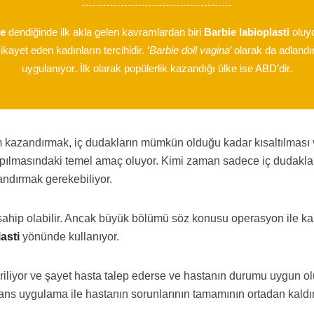
me
dendiğinde ilk akla gelen kavramlardan biri
Barbie labioplasti
oluyo
yet eden kadınların tercihidir. ‘
Barbie doll vagina
’ olarak da adland
uygulanıyor. İlk olarak popülerlik kazandığı ülke ise ABD’dir.
üm kazandırmak, iç dudakların mümkün olduğu kadar kısaltılmas
lmasındaki temel amaç oluyor. Kimi zaman sadece iç dudaklar
zandırmak gerekebiliyor.
 sahip olabilir. Ancak büyük bölümü söz konusu operasyon ile k
asti
yönünde kullanıyor.
iriliyor ve şayet hasta talep ederse ve hastanın durumu uygun o
ir seans uygulama ile hastanın sorunlarının tamamının ortadan kald