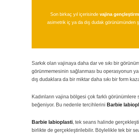
Son birkaç yıl içerisinde
vajina gençleştir
asimetrik iç ya da dış dudak görünümünden şika
Sarkık olan vajinaya daha dar ve sıkı bir görün
görünmemesinin sağlanması bu operasyonun yapı
dış dudaklara da bir miktar daha sıkı bir form ka
Kadınların vajina bölgesi çok farklı görünümlere
beğeniyor. Bu nedenle tercihlerini
Barbie labiopl
Barbie labioplasti
, tek seans halinde gerçekleşt
birlikte de gerçekleştirilebilir. Böylelikle tek b