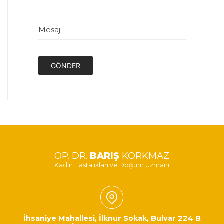
Mesaj
GÖNDER
OP. DR.
BARIŞ
KORKMAZ
Kadın Hastalıkları ve Doğum Uzmanı
İhsaniye Mahallesi, İlknur Sokak, Bulvar 224 B