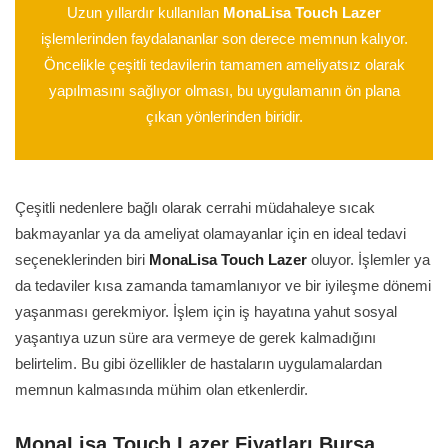
Uzun yıllardır kullanılan
MonaLisa Touch Lazer
işlemlerinden faydalananlar son derece memnun kalıyor.
Öncelikle çeşitli tedavilerin tamamen ameliyatsız olarak
yapılmasını sağlıyor olması, bu uygulamanın ön plana
çıkan yönlerinden biridir.
Çeşitli nedenlere bağlı olarak cerrahi müdahaleye sıcak
bakmayanlar ya da ameliyat olamayanlar için en ideal tedavi
seçeneklerinden biri
MonaLisa Touch Lazer
oluyor. İşlemler ya
da tedaviler kısa zamanda tamamlanıyor ve bir iyileşme dönemi
yaşanması gerekmiyor. İşlem için iş hayatına yahut sosyal
yaşantıya uzun süre ara vermeye de gerek kalmadığını
belirtelim. Bu gibi özellikler de hastaların uygulamalardan
memnun kalmasında mühim olan etkenlerdir.
MonaLisa Touch Lazer Fiyatları Bursa