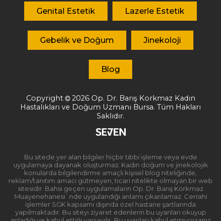
Genital Estetik
Lazerle Estetik
Gebelik ve Doğum
Jinekoloji
Blog
Copyright
2026
Op. Dr. Barış Korkmaz
Kadın
Hastalıkları ve Doğum Uzmanı Bursa. Tüm Hakları
Saklıdır.
Bu sitede yer alan bilgiler hiçbir tıbbi işleme veya evde
uygulamaya dayanak oluşturmaz. Kadın doğum ve jinekolojik
konularda bilgilendirme amaçlı kişisel blog niteliğinde,
reklam/tanıtım amacı gütmeyen, ticari nitelikte olmayan bir web
sitesidir. Bahsi geçen uygulamaların Op. Dr. Barış Korkmaz
Muayenehanesi`nde uygulandığı anlamı çıkarılamaz. Cerrahi
işlemler SGK kapsamı dışında özel hastane şartlarında
yapılmaktadır. Bu siteyi ziyaret edenlerin bu uyarıları okuyup
anladığı ve kabul ettiği varsayılır. Bu uyarıları kabul etmiyorsanız