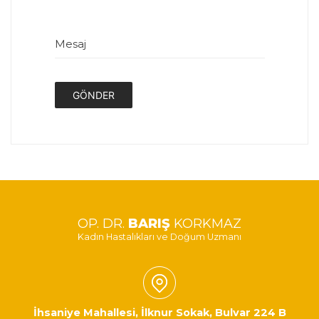
Mesaj
GÖNDER
OP. DR.
BARIŞ
KORKMAZ
Kadın Hastalıkları ve Doğum Uzmanı
İhsaniye Mahallesi, İlknur Sokak, Bulvar 224 B