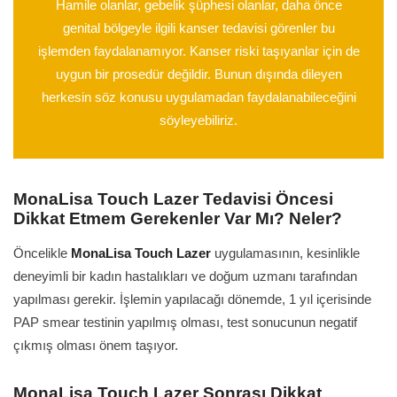
Hamile olanlar, gebelik şüphesi olanlar, daha önce
genital bölgeyle ilgili kanser tedavisi görenler bu
işlemden faydalanamıyor. Kanser riski taşıyanlar için de
uygun bir prosedür değildir. Bunun dışında dileyen
herkesin söz konusu uygulamadan faydalanabileceğini
söyleyebiliriz.
MonaLisa Touch Lazer Tedavisi Öncesi
Dikkat Etmem Gerekenler Var Mı? Neler?
Öncelikle
MonaLisa Touch Lazer
uygulamasının, kesinlikle
deneyimli bir kadın hastalıkları ve doğum uzmanı tarafından
yapılması gerekir. İşlemin yapılacağı dönemde, 1 yıl içerisinde
PAP smear testinin yapılmış olması, test sonucunun negatif
çıkmış olması önem taşıyor.
MonaLisa Touch Lazer Sonrası Dikkat