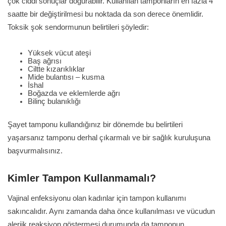
çok ciddi sonuçlar doğurabilir. Kullanılan tamponların en fazla 4
saatte bir değiştirilmesi bu noktada da son derece önemlidir.
Toksik şok sendormunun belirtileri şöyledir:
Yüksek vücut ateşi
Baş ağrısı
Ciltte kızarıklıklar
Mide bulantısı – kusma
İshal
Boğazda ve eklemlerde ağrı
Bilinç bulanıklığı
Şayet tamponu kullandığınız bir dönemde bu belirtileri
yaşarsanız tamponu derhal çıkarmalı ve bir sağlık kuruluşuna
başvurmalısınız.
Kimler Tampon Kullanmamalı?
Vajinal enfeksiyonu olan kadınlar için tampon kullanımı
sakıncalıdır. Aynı zamanda daha önce kullanılması ve vücudun
alerjik reaksiyon göstermesi durumunda da tamponun