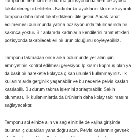
Tamponun hem klozete oturma pozisyonunda hem de ayakta
takılabileceğini belirtelim. Kadınlar bir ayaklarını klozete koyarak
tamponu daha rahat takabildiklerini dile getirir. Ancak rahat
edilmemesi durumunda yatma pozisyonunda takılmasında bir
sakınca yoktur. Bir anlamda kadınların kendilerini rahat ettikleri
pozisyonda takabilecekleri bir ürün olduğunu söyleyebiliriz.
Tamponu takmadan önce arka bölümünde yer alan ipin
emniyetinin kontrol edilmesi gerekiyor. İp kısmı kopmuş olan ya
da basit bir hareketle kolayca çıkan ürünleri kullanmayınız. İlk
kullanımlarda gerginlik yaşanabilir ve bu nedenle pelvis kasları
kasılabilir. Bu durum takma işlemini zorlaştırabilir. Sakin
olunması, ilk kullanımlarda da ürünlerin daha kolay takılmasını
sağlayacaktır.
Tamponu sol elinize alın ve sağ eliniz ile de vajina girişinde
bulunan iç dudakları yana doğru açın. Pelvis kaslarının gevşek