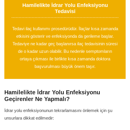
Hamilelikte İdrar Yolu Enfeksiyonu
Tedavisi
Tedavi ilaç kullanımı prosedürüdür. İlaçlar kısa zamanda
etkisini gösterir ve enfeksiyonda da gerileme başlar.
Tedaviye ne kadar geç başlanırsa ilaç tedavisinin süresi
de o kadar uzun olabilir. Bu nedenle semptomların
ortaya çıkması ile birlikte kısa zamanda doktora
başvurulması büyük önem taşır.
Hamilelikte İdrar Yolu Enfeksiyonu
Geçirenler Ne Yapmalı?
İdrar yolu enfeksiyonunun tekrarlamasını önlemek için şu
unsurlara dikkat edilmedir: