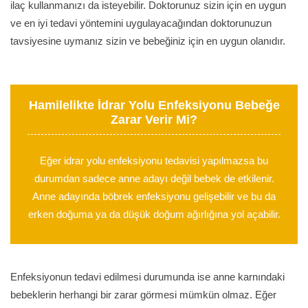
ilaç kullanmanızı da isteyebilir. Doktorunuz sizin için en uygun
ve en iyi tedavi yöntemini uygulayacağından doktorunuzun
tavsiyesine uymanız sizin ve bebeğiniz için en uygun olanıdır.
Hamilelikte İdrar Yolu Enfeksiyonu Bebeğe
Zarar Verir Mi?
Eğer idrar yolu enfeksiyonu tedavisi yapılmazsa bu
durumdan sadece anne adayı değil bebek de etkilenir.
Anne adayında böbrek enfeksiyonu gelişebilir ve bu da
erken doğuma ya da düşük doğum ağırlığına yol açabilir.
Enfeksiyonun tedavi edilmesi durumunda ise anne karnındaki
bebeklerin herhangi bir zarar görmesi mümkün olmaz. Eğer