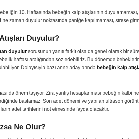
ebeliğin 10. Haftasında bebeğin kalp atışlarının duyulamaması, be
i ne zaman duyulur noktasında paniğe kapılmaması, strese girm
Atışları Duyulur?
aman duyulur
sorusunun yanıtı farklı olsa da genel olarak bir sür
 gebelik haftası aralığından söz edebiliriz. Bu dönemde bebeklerin
abiliyor. Dolayısıyla bazı anne adaylarında
bebeğin kalp atış
ası da önem taşıyor. Zira yanlış hesaplanması bebeğin kalbi ne
iğinde başlamaz. Son adet dönemi ve yapılan ultrason görüntüle
rın adet tarihlerini not etmesinde fayda olacaktır.
azsa Ne Olur?