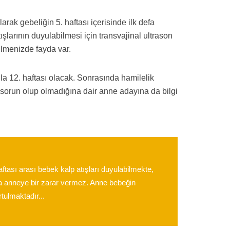
ak gebeliğin 5. haftası içerisinde ilk defa
ışlarının duyulabilmesi için transvajinal ultrason
ilmenizde fayda var.
ila 12. haftası olacak. Sonrasında hamilelik
r sorun olup olmadığına dair anne adayına da bilgi
tası arası bebek kalp atışları duyulabilmekte,
a da anneye bir zarar vermez. Anne bebeğin
tulmaktadır...