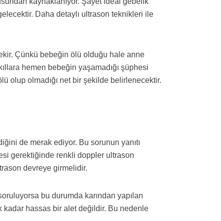
rusundan kaynaklanıyor. Şayet ideal gebelik
cektir. Daha detaylı ultrason teknikleri ile
rekir. Çünkü bebeğin ölü olduğu hale anne
akıllara hemen bebeğin yaşamadığı şüphesi
 olup olmadığı net bir şekilde belirlenecektir.
ndiğini de merak ediyor. Bu sorunun yanıtı
esi gerektiğinde renkli doppler ultrason
rason devreye girmelidir.
a soruluyorsa bu durumda karından yapılan
ak kadar hassas bir alet değildir. Bu nedenle