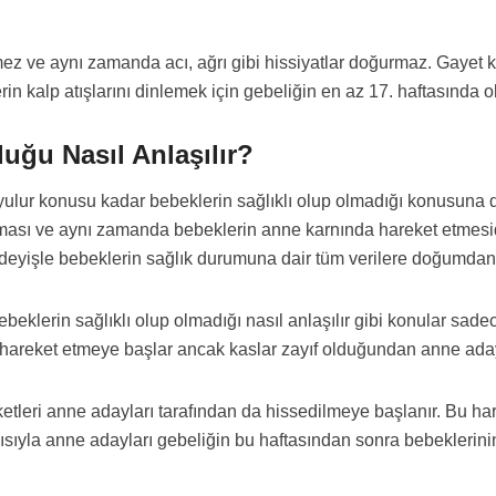
z ve aynı zamanda acı, ağrı gibi hissiyatlar doğurmaz. Gayet ko
erin kalp atışlarını dinlemek için gebeliğin en az 17. haftasında o
uğu Nasıl Anlaşılır?
lur konusu kadar bebeklerin sağlıklı olup olmadığı konusuna da t
lması ve aynı zamanda bebeklerin anne karnında hareket etmesidi
 deyişle bebeklerin sağlık durumuna dair tüm verilere doğumda
lerin sağlıklı olup olmadığı nasıl anlaşılır gibi konular sadece h
areket etmeye başlar ancak kaslar zayıf olduğundan anne aday
etleri anne adayları tarafından da hissedilmeye başlanır. Bu ha
ısıyla anne adayları gebeliğin bu haftasından sonra bebeklerinin