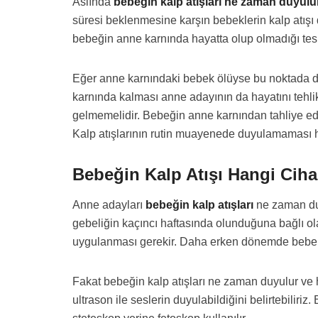
Aslında
bebeğin kalp atışları ne zaman duyulu
süresi beklenmesine karşın bebeklerin kalp atışı
bebeğin anne karnında hayatta olup olmadığı tespi
Eğer anne karnındaki bebek ölüyse bu noktada de
karnında kalması anne adayının da hayatını tehl
gelmemelidir. Bebeğin anne karnından tahliye edil
Kalp atışlarının rutin muayenede duyulamaması 
Bebeğin Kalp Atışı Hangi Cihaz
Anne adayları
bebeğin kalp atışları
ne zaman duyu
gebeliğin kaçıncı haftasında olunduğuna bağlı ola
uygulanması gerekir. Daha erken dönemde bebekler
Fakat bebeğin kalp atışları ne zaman duyulur ve 
ultrason ile seslerin duyulabildiğini belirtebilir