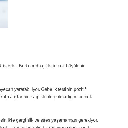
 isterler. Bu konuda çiftlerin çok büyük bir
ecan yaratabiliyor. Gebelik testinin pozitif
alp atışlarının sağlıklı olup olmadığını bilmek
nlikle gerginlik ve stres yaşamaması gerekiyor.
i olarak yapılan rutin bir muayene sonrasında