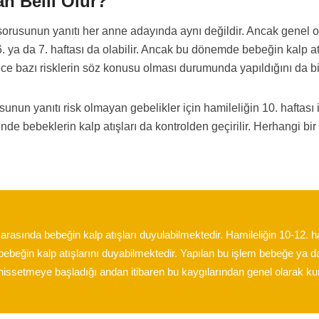
an Belli Olur?
rusunun yanıtı her anne adayında aynı değildir. Ancak genel olar
 6. ya da 7. haftası da olabilir. Ancak bu dönemde bebeğin kalp at
ce bazı risklerin söz konusu olması durumunda yapıldığını da b
nun yanıtı risk olmayan gebelikler için hamileliğin 10. haftası 
de bebeklerin kalp atışları da kontrolden geçirilir. Herhangi bi
sında bebeğin kalp atışları duyulabilmektedir. Hamileliğin 10-12. haf
le bebeğin kalp atışlarını duyabilmektedir. Yapılan bu işlem bebeğe y
 hissetmeye başladığı andan itibaren bu kaygılarından genel olarak kur