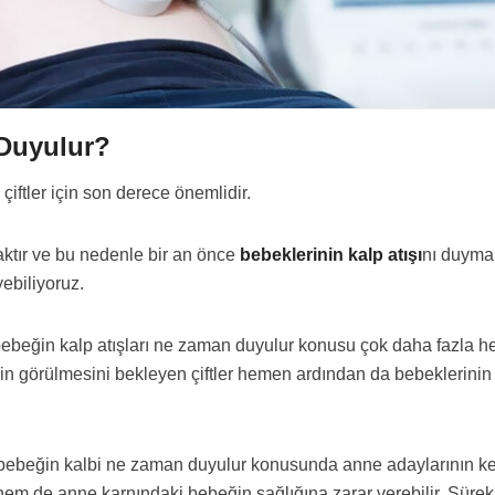
 Duyulur?
çiftler için son derece önemlidir.
maktır ve bu nedenle bir an önce
bebeklerinin kalp atışı
nı duymak
ebiliyoruz.
 bebeğin kalp atışları ne zaman duyulur konusu çok daha fazla hey
in görülmesini bekleyen çiftler hemen ardından da bebeklerinin k
ebeğin kalbi ne zaman duyulur konusunda anne adaylarının kesi
em de anne karnındaki bebeğin sağlığına zarar verebilir. Sürekl