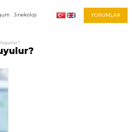
oğum
Jinekoloji
YORUMLAR
Duyulur?
uyulur?