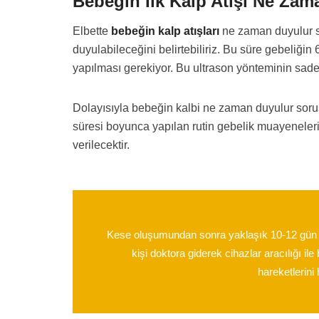
Bebeğin İlk Kalp Atışı Ne Zam
Elbette
bebeğin kalp atışları
ne zaman duyulur so
duyulabileceğini belirtebiliriz. Bu süre gebeliğin
yapılması gerekiyor. Bu ultrason yönteminin sade
Dolayısıyla bebeğin kalbi ne zaman duyulur sorusu
süresi boyunca yapılan rutin gebelik muayenelerin
verilecektir.
Kese oluşumundan sonra yaklaşık 10-12 gün ara
kişi doktora giderek cihazlar aracılığı i
hareketlerini