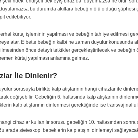
r
şeklindeki endişeli bekleyiş biraz da ‘duyulmazsa ne olur’ so
 duyulamazsa bu durumda akıllara bebeğin ölü olduğu şüphesi gele
t edilebiliyor.
rhal kürtaj işleminin yapılması ve bebeğin tahliye edilmesi ge
ikeye atar. Elbette bebeğin kalbi ne zaman duyulur konusunda 
mesinden önce detaylı tetkikler gerçekleştirilecek ve bebeğin ölü
hemen kürtaj yapılması anlamına gelmez.
lar İle Dinlenir?
lur sorusuyla birlikte kalp atışlarının hangi cihazlar ile dinle
rak değişebilir. Gebeliğin 6. haftasında kalp atışlarının dinlenm
in kalp atışlarının dinlenmesi gerektiğinde ise transvajinal ult
hangi cihazlar kullanılır sorusu gebeliğin 10. haftasından sonr
iz. Bu arada steteskop, bebeklerin kalp atışını dinlemeyi sağlayac