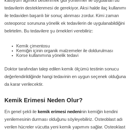
kalsiyum ağırlıklı beslenmek gibi yöntemler ile uygulanan bu
tedavilerin desteklenmesi de gerekiyor. Aksi halde ilaç kullanımı
ile tedaviden başarılı bir sonuç alınması zordur. Kimi zaman
osteoporoz sorununa yönelik ek tedavilerin de uygulanabildiğini
belirtelim. Bu tedavilere şu örnekleri verebiliriz:
Kemik çimentosu
Kemiğin içinin organik malzemeler ile doldurulması
Korse kullanımına yönelik tedavi
Doktor tarafından talep edilen kemik ölçümü testinin sonucu
değerlendirildiğinde hangi tedavinin en uygun seçenek olduğuna
da karar verilecektir.
Kemik Erimesi Neden Olur?
En genel şekli ile
kemik erimesi nedeni
nin kemiğin kendini
yenilemesinin durması olduğunu söyleyebiliriz. Osteoblast adı
verilen hücreler vücutta yeni kemik yapımını sağlar. Osteoklast