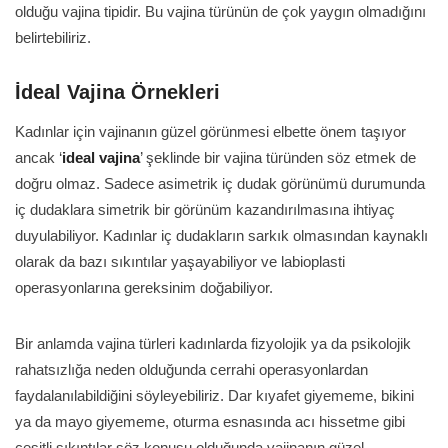
olduğu vajina tipidir. Bu vajina türünün de çok yaygın olmadığını
belirtebiliriz.
İdeal Vajina Örnekleri
Kadınlar için vajinanın güzel görünmesi elbette önem taşıyor
ancak ‘
ideal vajina
’ şeklinde bir vajina türünden söz etmek de
doğru olmaz. Sadece asimetrik iç dudak görünümü durumunda
iç dudaklara simetrik bir görünüm kazandırılmasına ihtiyaç
duyulabiliyor. Kadınlar iç dudakların sarkık olmasından kaynaklı
olarak da bazı sıkıntılar yaşayabiliyor ve labioplasti
operasyonlarına gereksinim doğabiliyor.
Bir anlamda vajina türleri kadınlarda fizyolojik ya da psikolojik
rahatsızlığa neden olduğunda cerrahi operasyonlardan
faydalanılabildiğini söyleyebiliriz. Dar kıyafet giyememe, bikini
ya da mayo giyememe, oturma esnasında acı hissetme gibi
çeşitli sıkıntılar söz konusu olduğunda vajinanın güzel