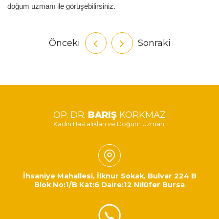
doğum uzmanı ile görüşebilirsiniz.
Önceki
Sonraki
OP. DR.
BARIŞ
KORKMAZ
Kadın Hastalıkları ve Doğum Uzmanı
İhsaniye Mahallesi, İlknur Sokak, Bulvar 224 B
Blok No:1/B Kat:6 Daire:12 Nilüfer Bursa